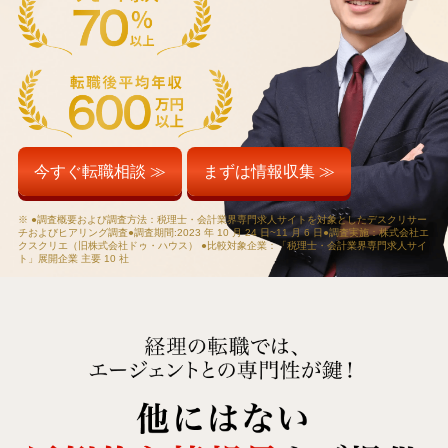
今すぐ転職相談 ≫
まずは情報収集 ≫
※ ●調査概要および調査方法：税理士・会計業界専門求人サイトを対象としたデスクリサー
チおよびヒアリング調査●調査期間:2023 年 10 月 24 日~11 月 6 日●調査実施：株式会社エ
クスクリエ（旧株式会社ドゥ・ハウス） ●比較対象企業：「税理士・会計業界専門求人サイ
ト」展開企業 主要 10 社